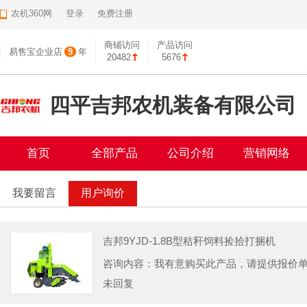
农机360网
登录
免费注册
商铺访问
产品访问
易售宝企业店
9
年
20482
5676
四平吉邦农机装备有限公司
首页
全部产品
公司介绍
营销网络
我要留言
用户询价
吉邦9YJD-1.8B型秸秆饲料捡拾打捆机
咨询内容：我有意购买此产品，请提供报价
未回复